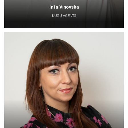
Inta Vinovska
KUĢU AĢENTS