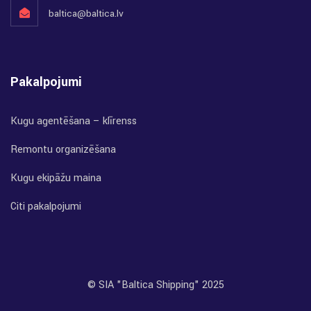
baltica@baltica.lv
Pakalpojumi
Kuģu aģentēšana – klīrenss
Remontu organizēšana
Kuģu ekipāžu maiņa
Citi pakalpojumi
© SIA "Baltica Shipping" 2025