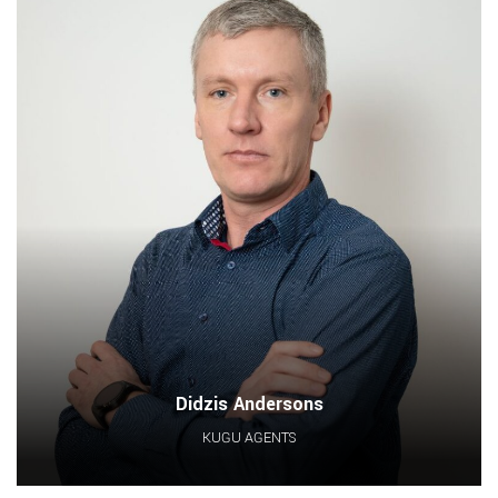
Didzis Andersons
KUĢU AĢENTS