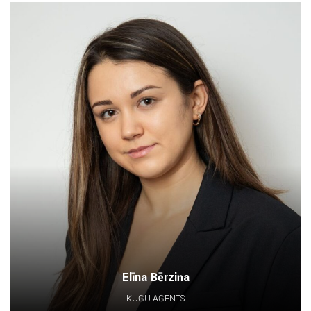
Elīna Bērziņa
KUĢU AĢENTS